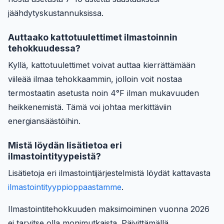
jäähdytyskustannuksissa.
Auttaako kattotuulettimet ilmastoinnin
tehokkuudessa?
Kyllä, kattotuulettimet voivat auttaa kierrättämään
viileää ilmaa tehokkaammin, jolloin voit nostaa
termostaatin asetusta noin 4°F ilman mukavuuden
heikkenemistä. Tämä voi johtaa merkittäviin
energiansäästöihin.
Mistä löydän lisätietoa eri
ilmastointityypeistä?
Lisätietoja eri ilmastointijärjestelmistä löydät kattavasta
ilmastointityyppioppaastamme
.
Ilmastointitehokkuuden maksimoiminen vuonna 2026
ei tarvitse olla monimutkaista. Päivittämällä