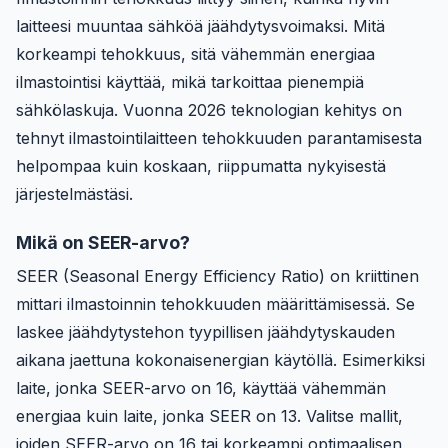
laitteesi muuntaa sähköä jäähdytysvoimaksi. Mitä
korkeampi tehokkuus, sitä vähemmän energiaa
ilmastointisi käyttää, mikä tarkoittaa pienempiä
sähkölaskuja. Vuonna 2026 teknologian kehitys on
tehnyt ilmastointilaitteen tehokkuuden parantamisesta
helpompaa kuin koskaan, riippumatta nykyisestä
järjestelmästäsi.
Mikä on SEER-arvo?
SEER (Seasonal Energy Efficiency Ratio) on kriittinen
mittari ilmastoinnin tehokkuuden määrittämisessä. Se
laskee jäähdytystehon tyypillisen jäähdytyskauden
aikana jaettuna kokonaisenergian käytöllä. Esimerkiksi
laite, jonka SEER-arvo on 16, käyttää vähemmän
energiaa kuin laite, jonka SEER on 13. Valitse mallit,
joiden SEER-arvo on 16 tai korkeampi optimaalisen