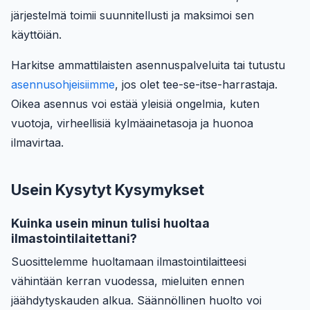
järjestelmä toimii suunnitellusti ja maksimoi sen
käyttöiän.
Harkitse ammattilaisten asennuspalveluita tai tutustu
asennusohjeisiimme
, jos olet tee-se-itse-harrastaja.
Oikea asennus voi estää yleisiä ongelmia, kuten
vuotoja, virheellisiä kylmäainetasoja ja huonoa
ilmavirtaa.
Usein Kysytyt Kysymykset
Kuinka usein minun tulisi huoltaa
ilmastointilaitettani?
Suosittelemme huoltamaan ilmastointilaitteesi
vähintään kerran vuodessa, mieluiten ennen
jäähdytyskauden alkua. Säännöllinen huolto voi