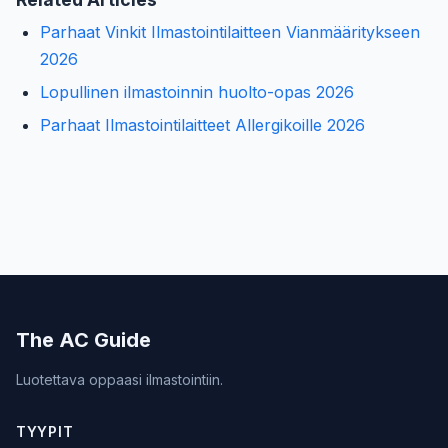
Parhaat Vinkit Ilmastointilaitteen Vianmääritykseen
2026
Lopullinen ilmastoinnin huolto-opas 2026
Parhaat Ilmastointilaitteet Allergikoille 2026
The AC Guide
Luotettava oppaasi ilmastointiin.
TYYPIT