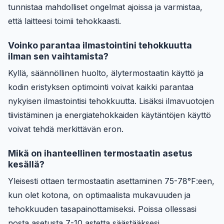
tunnistaa mahdolliset ongelmat ajoissa ja varmistaa,
että laitteesi toimii tehokkaasti.
Voinko parantaa ilmastointini tehokkuutta
ilman sen vaihtamista?
Kyllä, säännöllinen huolto, älytermostaatin käyttö ja
kodin eristyksen optimointi voivat kaikki parantaa
nykyisen ilmastointisi tehokkuutta. Lisäksi ilmavuotojen
tiivistäminen ja energiatehokkaiden käytäntöjen käyttö
voivat tehdä merkittävän eron.
Mikä on ihanteellinen termostaatin asetus
kesällä?
Yleisesti ottaen termostaatin asettaminen 75-78°F:een,
kun olet kotona, on optimaalista mukavuuden ja
tehokkuuden tasapainottamiseksi. Poissa ollessasi
nosta asetusta 7-10 astetta säästääksesi