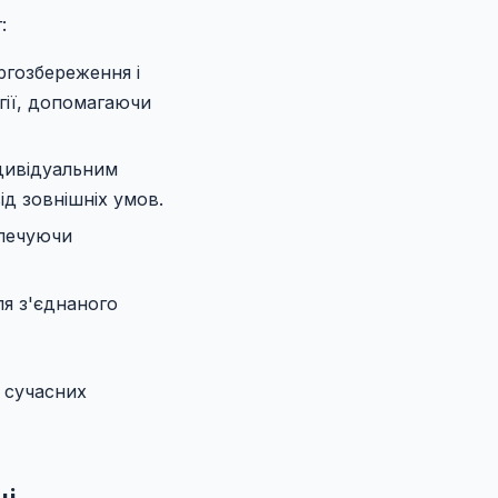
:
гозбереження і
гії, допомагаючи
дивідуальним
д зовнішніх умов.
зпечуючи
я з'єднаного
 сучасних
ці