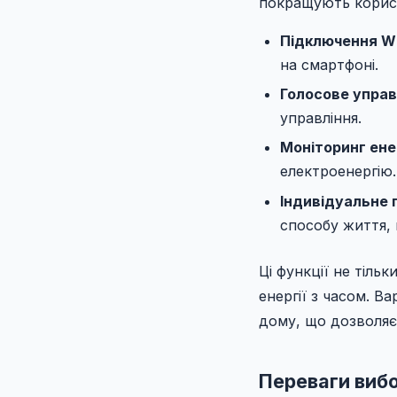
покращують корист
Підключення Wi
на смартфоні.
Голосове управ
управління.
Моніторинг енер
електроенергію.
Індивідуальне 
способу життя,
Ці функції не тіль
енергії з часом. В
дому, що дозволяє
Переваги вибо