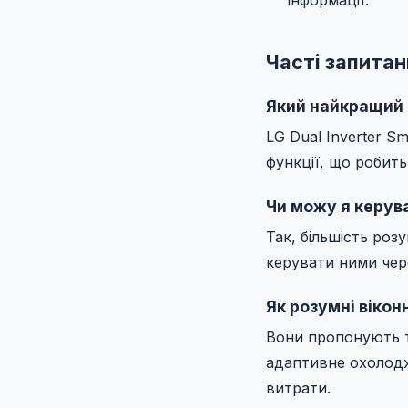
інформації.
Часті запитан
Який найкращий 
LG Dual Inverter S
функції, що робит
Чи можу я керув
Так, більшість роз
керувати ними чер
Як розумні віко
Вони пропонують та
адаптивне охолодж
витрати.