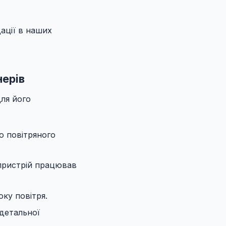
дації в наших
нерів
ля його
о повітряного
 пристрій працював
ку повітря.
детальної