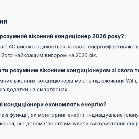
ня
розумний віконний кондиціонер 2026 року?
mart AC високо оцінюється за свою енергоефективність
ь його найкращим вибором на 2026 рік.
ати розумним віконним кондиціонером зі свого 
умних віконних кондиціонерів мають підключення WiFi
ез додатки на смартфонах.
нні кондиціонери економлять енергію?
кі функції, як моніторинг енергії, індивідуальне план
ення, що допомагає оптимізувати використання енерг