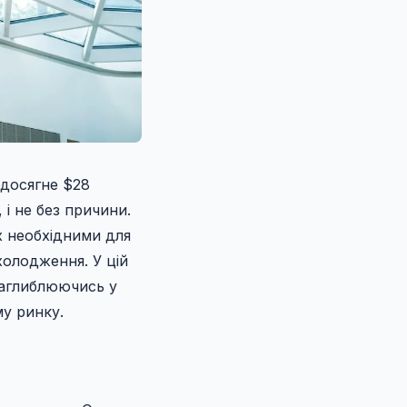
 досягне $28
 і не без причини.
х необхідними для
холодження. У цій
заглиблюючись у
му ринку.