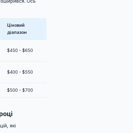
озширився. Ось
Ціновий
діапазон
$450 - $650
$400 - $550
$500 - $700
році
ій, які