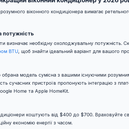
 розумного віконного кондиціонера вимагає ретельного
 потужність
ати визначає необхідну охолоджувальну потужність. С
ром BTU
, щоб знайти ідеальний варіант для вашого пр
о обрана модель сумісна з вашими існуючими розумн
ість сучасних пристроїв пропонують інтеграцію з пла
oogle Home та Apple HomeKit.
ондиціонери коштують від $400 до $700. Враховуйте с
ійну економію енергії з часом.