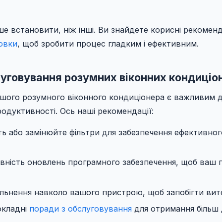
ше встановити, ніж інші. Ви знайдете корисні рекомен
новки
, щоб зробити процес гладким і ефективним.
уговування розумних віконних кондиціо
шого розумного віконного кондиціонера є важливим д
родуктивності. Ось наші рекомендації:
ть або замінюйте фільтри для забезпечення ефективног
явність оновлень програмного забезпечення, щоб ваш
льнення навколо вашого пристрою, щоб запобігти вито
окладні
поради з обслуговування
для отримання більш 