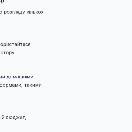
 розгляду кількох
користайтеся
остору.
ими домашніми
тформами, такими
вій бюджет,