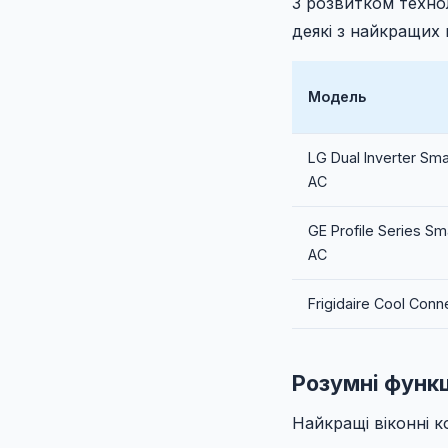
З розвитком техно
деякі з найкращих 
Модель
LG Dual Inverter Sma
AC
GE Profile Series Sm
AC
Frigidaire Cool Conn
Розумні функці
Найкращі віконні к