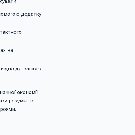
кувати:
опомогою додатку
нтактного
ах на
відно до вашого
значної економії
мами розумного
роями.