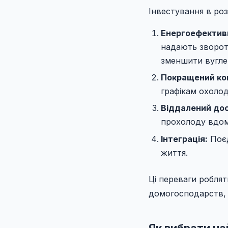
Інвестування в ро
Енергоефективн
надають зворот
зменшити вугле
Покращений ко
графікам охоло
Віддалений до
прохолоду вдом
Інтеграція:
Поєд
життя.
Ці переваги робля
домогосподарств, 
Як вибрати на