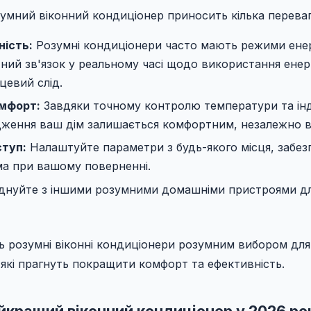
зумний віконний кондиціонер приносить кілька переваг
ість:
Розумні кондиціонери часто мають режими енер
ний зв'язок у реальному часі щодо використання енер
цевий слід.
мфорт:
Завдяки точному контролю температури та ін
дження ваш дім залишається комфортним, незалежно ві
ступ:
Налаштуйте параметри з будь-якого місця, забе
а при вашому поверненні.
нуйте з іншими розумними домашніми пристроями дл
ть розумні віконні кондиціонери розумним вибором для
які прагнуть покращити комфорт та ефективність.
йкращий віконний кондиціонер у 2026 ро