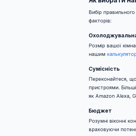
Вибір правильного
факторів:
Охолоджувальна
Розмір вашої кімн
нашим
калькулято
Сумісність
Переконайтеся, щ
пристроями. Більш
як Amazon Alexa, G
Бюджет
Розумні віконні к
враховуючи потенц