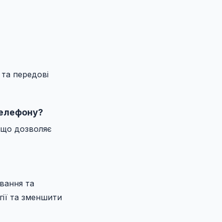
 та передові
телефону?
, що дозволяє
ування та
ії та зменшити