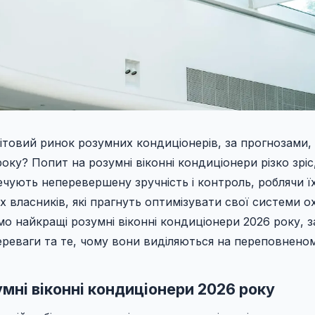
вітовий ринок розумних кондиціонерів, за прогнозами,
року? Попит на розумні віконні кондиціонери різко зріс,
ечують неперевершену зручність і контроль, роблячи ї
х власників, які прагнуть оптимізувати свої системи о
мо найкращі розумні віконні кондиціонери 2026 року, 
переваги та те, чому вони виділяються на переповнено
мні віконні кондиціонери 2026 року