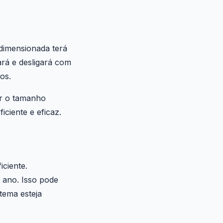
dimensionada terá
ará e desligará com
os.
r o tamanho
ciente e eficaz.
ciente.
 ano. Isso pode
tema esteja