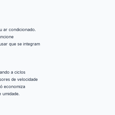
u ar condicionado.
uncione
sar que se integram
ando a ciclos
sores de velocidade
 só economiza
e umidade.