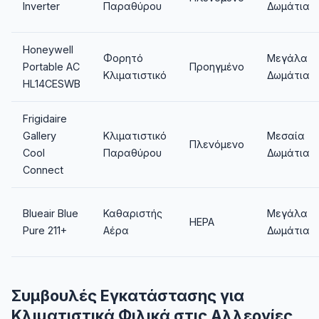
Inverter
Παραθύρου
Δωμάτια
Honeywell
Φορητό
Μεγάλα
Portable AC
Προηγμένο
Κλιματιστικό
Δωμάτια
HL14CESWB
Frigidaire
Gallery
Κλιματιστικό
Μεσαία
Πλενόμενο
Cool
Παραθύρου
Δωμάτια
Connect
Blueair Blue
Καθαριστής
Μεγάλα
HEPA
Pure 211+
Αέρα
Δωμάτια
Συμβουλές Εγκατάστασης για
Κλιματιστικά Φιλικά στις Αλλεργίες