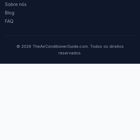
Sobre nós
Blog
FAQ
© 2026 TheAirConditionerGuide.com. Todos os direitos
reservados.