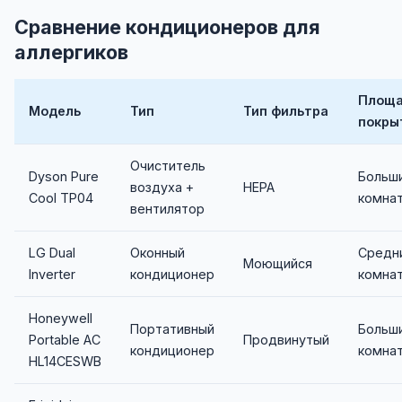
Сравнение кондиционеров для
аллергиков
Площ
Модель
Тип
Тип фильтра
покры
Очиститель
Dyson Pure
Больш
воздуха +
HEPA
Cool TP04
комна
вентилятор
LG Dual
Оконный
Средн
Моющийся
Inverter
кондиционер
комна
Honeywell
Портативный
Больш
Portable AC
Продвинутый
кондиционер
комна
HL14CESWB