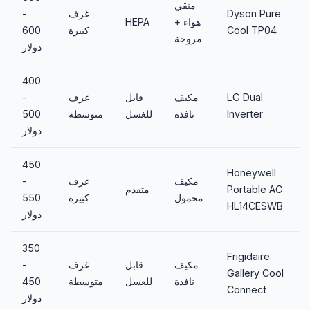
منقي
Dyson Pure
غرف
-
هواء +
HEPA
Cool TP04
كبيرة
600
مروحة
دولار
400
LG Dual
مكيف
قابل
غرف
-
Inverter
نافذة
للغسل
متوسطة
500
دولار
450
Honeywell
مكيف
غرف
-
Portable AC
متقدم
محمول
كبيرة
550
HL14CESWB
دولار
350
Frigidaire
مكيف
قابل
غرف
-
Gallery Cool
نافذة
للغسل
متوسطة
450
Connect
دولار