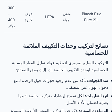
300
Blueair Blue
منقي
غرف
-
HEPA
Pure 211+
هواء
كبيرة
400
دولار
نصائح لتركيب وحدات التكييف الملائمة
للحساسية
التركيب السليم ضروري لتعظيم فوائد تقليل المواد المسببة
للحساسية لوحدة التكييف الخاصة بك. إليك بعض النصائح:
سد الفجوات:
تأكد من عدم وجود فجوات حول الوحدة لمنع
دخول الهواء غير المصفى.
اتبع التعليمات:
لكل نموذج إرشادات تركيب خاصة. اتبعها
بعناية لضمان الأداء الأمثل.
المساعدة المهنية:
فكر في التركيب المهني للأنظمة المعقدة.