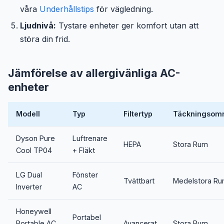
våra
Underhållstips
för vägledning.
Ljudnivå:
Tystare enheter ger komfort utan att
störa din frid.
Jämförelse av allergivänliga AC-
enheter
Modell
Typ
Filtertyp
Täckningsom
Dyson Pure
Luftrenare
HEPA
Stora Rum
Cool TP04
+ Fläkt
LG Dual
Fönster
Tvättbart
Medelstora R
Inverter
AC
Honeywell
Portabel
Portable AC
Avancerat
Stora Rum