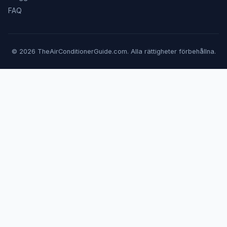
FAQ
© 2026 TheAirConditionerGuide.com. Alla rättigheter förbehållna.