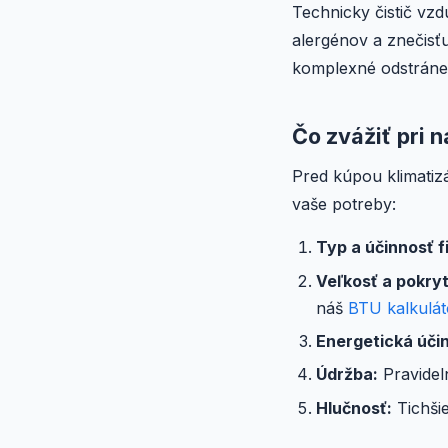
Technicky čistič vz
alergénov a znečisť
komplexné odstránen
Čo zvážiť pri 
Pred kúpou klimatizá
vaše potreby:
Typ a účinnosť fi
Veľkosť a pokryt
náš
BTU kalkulát
Energetická úči
Údržba:
Pravidel
Hlučnosť:
Tichšie