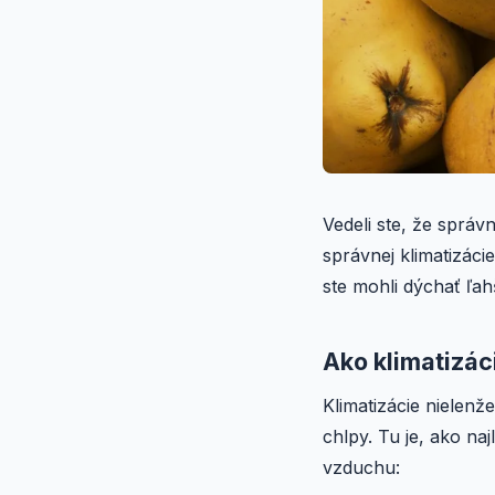
Vedeli ste, že správ
správnej klimatizáci
ste mohli dýchať ľah
Ako klimatizác
Klimatizácie nielenž
chlpy. Tu je, ako na
vzduchu: