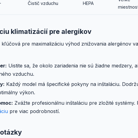
+
Čistič vzduchu
HEPA
miestnost
ciu klimatizácií pre alergikov
e kľúčová pre maximalizáciu výhod znižovania alergénov vaš
er:
Uistite sa, že okolo zariadenia nie sú žiadne medzery, 
aného vzduchu.
y:
Každý model má špecifické pokyny na inštaláciu. Dodržu
ptimálny výkon.
omoc:
Zvážte profesionálnu inštaláciu pre zložité systémy.
áciu
pre viac podrobností.
 otázky