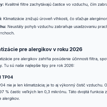
y:
Kvalitné filtre zachytávajú častice vo vzduchu, čím zabra
i:
Klimatizácie znižujú úroveň vlhkosti, čo sťažuje alergéno
chu:
Neustály pohyb vzduchu zabraňuje usadzovaniu prac
vrchoch.
atizácie pre alergikov v roku 2026
tizácie pre alergikov zahŕňa posúdenie účinnosti filtra, spo
. Tu sú naše najlepšie tipy pre rok 2026:
l TP04
 nie je len klimatizácia; je to aj výkonný čistič vzduchu. 
7 % častíc veľkých len 0,3 mikrónu. Táto dvojitá funkcia 
 alergikov.