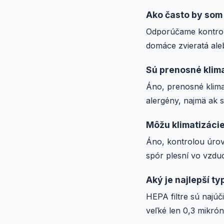
Ako často by som 
Odporúčame kontrolo
domáce zvieratá ale
Sú prenosné klima
Áno, prenosné klim
alergény, najmä ak 
Môžu klimatizácie
Áno, kontrolou úrov
spór plesní vo vzduc
Aký je najlepší ty
HEPA filtre sú najúč
veľké len 0,3 mikrón