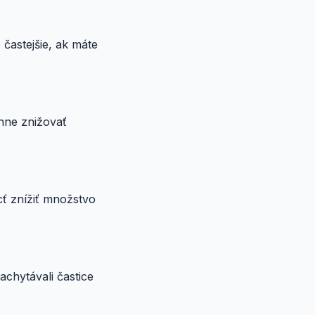
častejšie, ak máte
nne znižovať
cť znížiť množstvo
achytávali častice