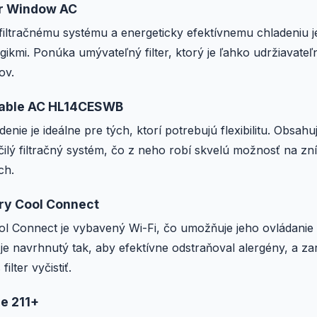
er Window AC
iltračnému systému a energeticky efektívnemu chladeniu j
ikmi. Ponúka umývateľný filter, ktorý je ľahko udržiavateľ
ov.
table AC HL14CESWB
enie je ideálne pre tých, ktorí potrebujú flexibilitu. Obsah
ilý filtračný systém, čo z neho robí skvelú možnosť na zn
ch.
lery Cool Connect
Cool Connect je vybavený Wi-Fi, čo umožňuje jeho ovládani
r je navrhnutý tak, aby efektívne odstraňoval alergény, a za
ilter vyčistiť.
re 211+