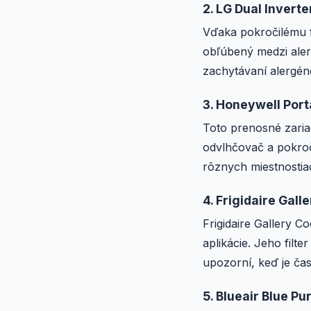
2. LG Dual Invert
Vďaka pokročilému f
obľúbený medzi alerg
zachytávaní alergén
3. Honeywell Por
Toto prenosné zariad
odvlhčovač a pokroč
rôznych miestnostia
4. Frigidaire Gal
Frigidaire Gallery 
aplikácie. Jeho filte
upozorní, keď je čas f
5. Blueair Blue Pu