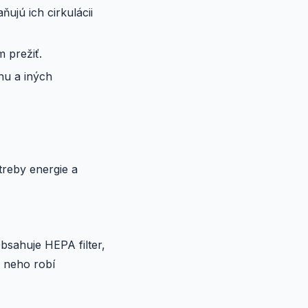
ňujú ich cirkulácii
m prežiť.
hu a iných
treby energie a
Obsahuje HEPA filter,
z neho robí