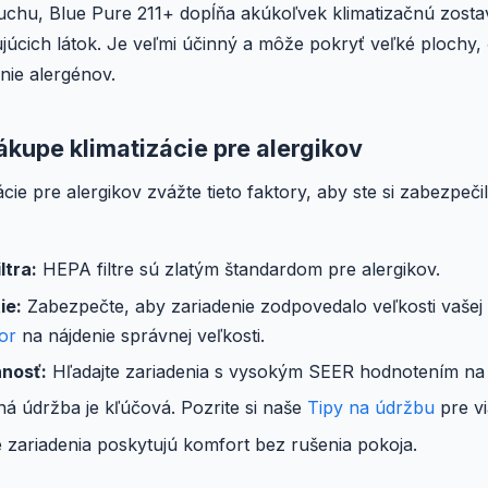
duchu, Blue Pure 211+ dopĺňa akúkoľvek klimatizačnú zost
ujúcich látok. Je veľmi účinný a môže pokryť veľké plochy
ie alergénov.
nákupe klimatizácie pre alergikov
cie pre alergikov zvážte tieto faktory, aby ste si zabezpečil
ltra:
HEPA filtre sú zlatým štandardom pre alergikov.
ie:
Zabezpečte, aby zariadenie zodpovedalo veľkosti vašej 
or
na nájdenie správnej veľkosti.
nnosť:
Hľadajte zariadenia s vysokým SEER hodnotením na 
ná údržba je kľúčová. Pozrite si naše
Tipy na údržbu
pre vi
 zariadenia poskytujú komfort bez rušenia pokoja.