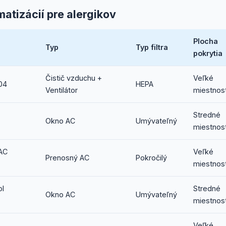
matizácií pre alergikov
Plocha
Typ
Typ filtra
pokrytia
Čistič vzduchu +
Veľké
04
HEPA
Ventilátor
miestnost
Stredné
Okno AC
Umývateľný
miestnost
 AC
Veľké
Prenosný AC
Pokročilý
miestnost
ol
Stredné
Okno AC
Umývateľný
miestnost
Veľké