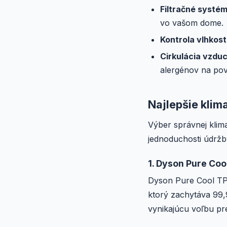
Filtračné systém
vo vašom dome.
Kontrola vlhkost
Cirkulácia vzdu
alergénov na po
Najlepšie klim
Výber správnej klima
jednoduchosti údržby
1. Dyson Pure Coo
Dyson Pure Cool TP04
ktorý zachytáva 99,9
vynikajúcu voľbu pre