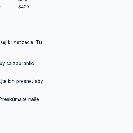
i
$400
ej klimatizácie. Tu
aby sa zabránilo
jte ich presne, aby
 Preskúmajte naše