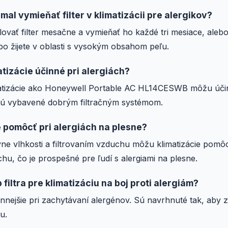
mal vymieňať filter v klimatizácii pre alergikov?
vať filter mesačne a vymieňať ho každé tri mesiace, alebo 
bo žijete v oblasti s vysokým obsahom peľu.
tizácie účinné pri alergiách?
atizácie ako Honeywell Portable AC HL14CESWB môžu úči
sú vybavené dobrým filtračným systémom.
 pomôcť pri alergiách na plesne?
ne vlhkosti a filtrovaním vzduchu môžu klimatizácie pomô
hu, čo je prospešné pre ľudí s alergiami na plesne.
p filtra pre klimatizáciu na boj proti alergiám?
innejšie pri zachytávaní alergénov. Sú navrhnuté tak, aby z
u.