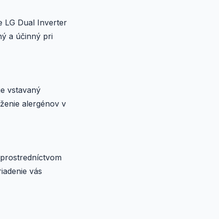
e LG Dual Inverter
ný a účinný pri
uje vstavaný
íženie alergénov v
e prostredníctvom
riadenie vás