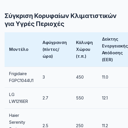
Σύγκριση Κορυφαίων Κλιματιστικών
για Υγρές Περιοχές
Δείκτης
Αφύγρανση
Κάλυψη
Ενεργειακής
Μοντέλο
(πίντες/
Χώρου
Απόδοσης
ώρα)
(τ.π.)
(EER)
Frigidaire
3
450
11.0
FGPC1044U1
LG
2.7
550
12.1
LW1216ER
Haier
Serenity
2.5
250
11.2