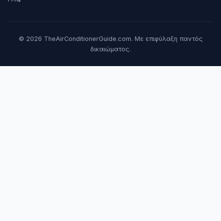
© 2026 TheAirConditionerGuide.com. Με επιφύλαξη παντός
δικαιώματος.