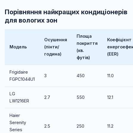
Порівняння найкращих кондиціонерів
для вологих зон
Площа
Осушення
Коефіцієнт
покриття
Модель
(пінти/
енергоефек
(кв.
година)
(EER)
футів)
Frigidaire
3
450
11.0
FGPC1044U1
LG
2.7
550
12.1
LW1216ER
Haier
Serenity
2.5
250
11.2
Series