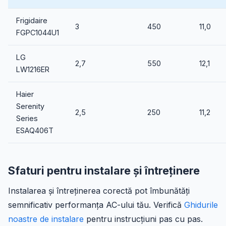
Frigidaire
3
450
11,0
FGPC1044U1
LG
2,7
550
12,1
LW1216ER
Haier
Serenity
2,5
250
11,2
Series
ESAQ406T
Sfaturi pentru instalare și întreținere
Instalarea și întreținerea corectă pot îmbunătăți
semnificativ performanța AC-ului tău. Verifică
Ghidurile
noastre de instalare
pentru instrucțiuni pas cu pas.