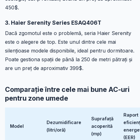
450$.
3. Haier Serenity Series ESAQ406T
Dacă zgomotul este o problemă, seria Haier Serenity
este o alegere de top. Este unul dintre cele mai
silențioase modele disponibile, ideal pentru dormitoare.
Poate gestiona spații de până la 250 de metri pătrați și
are un preț de aproximativ 399$.
Comparație între cele mai bune AC-uri
pentru zone umede
Raport
Suprafață
Dezumidificare
eficien
Model
acoperită
(litri/oră)
energe
(mp)
(EER)