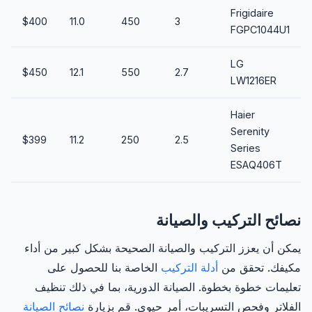
Frigidaire
$400
11.0
450
3
FGPC1044U1
LG
$450
12.1
550
2.7
LW1216ER
Haier
Serenity
$399
11.2
250
2.5
Series
ESAQ406T
نصائح التركيب والصيانة
يمكن أن يعزز التركيب والصيانة الصحيحة بشكل كبير من أداء
مكيفك. تحقق من
أدلة التركيب
الخاصة بنا للحصول على
تعليمات خطوة بخطوة. الصيانة الدورية، بما في ذلك تنظيف
الفلاتر وفحص التسريبات، أمر حيوي. قم بزيارة
نصائح الصيانة