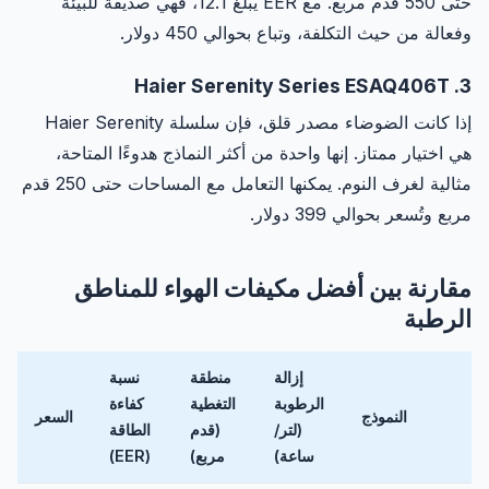
حتى 550 قدم مربع. مع EER يبلغ 12.1، فهي صديقة للبيئة
وفعالة من حيث التكلفة، وتباع بحوالي 450 دولار.
3. Haier Serenity Series ESAQ406T
إذا كانت الضوضاء مصدر قلق، فإن سلسلة Haier Serenity
هي اختيار ممتاز. إنها واحدة من أكثر النماذج هدوءًا المتاحة،
مثالية لغرف النوم. يمكنها التعامل مع المساحات حتى 250 قدم
مربع وتُسعر بحوالي 399 دولار.
مقارنة بين أفضل مكيفات الهواء للمناطق
الرطبة
إزالة
منطقة
نسبة
الرطوبة
التغطية
كفاءة
النموذج
السعر
(لتر/
(قدم
الطاقة
ساعة)
مربع)
(EER)