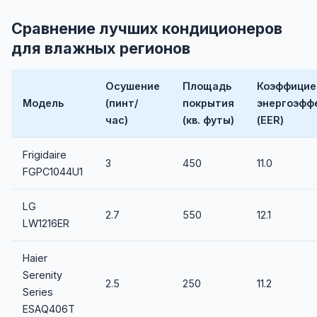
Сравнение лучших кондиционеров
для влажных регионов
Осушение
Площадь
Коэффицие
Модель
(пинт/
покрытия
энергоэфф
час)
(кв. футы)
(EER)
Frigidaire
3
450
11.0
FGPC1044U1
LG
2.7
550
12.1
LW1216ER
Haier
Serenity
2.5
250
11.2
Series
ESAQ406T