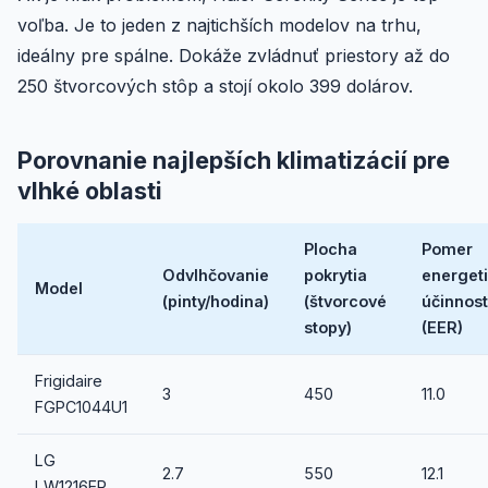
voľba. Je to jeden z najtichších modelov na trhu,
ideálny pre spálne. Dokáže zvládnuť priestory až do
250 štvorcových stôp a stojí okolo 399 dolárov.
Porovnanie najlepších klimatizácií pre
vlhké oblasti
Plocha
Pomer
Odvlhčovanie
pokrytia
energeti
Model
(pinty/hodina)
(štvorcové
účinnost
stopy)
(EER)
Frigidaire
3
450
11.0
FGPC1044U1
LG
2.7
550
12.1
LW1216ER