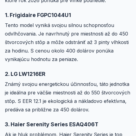
ktoré rok 2026 ponúka pre vlhké podnebie:
1. Frigidaire FGPC1044U1
Tento model vyniká svojou silnou schopnosťou
odvlhčovania. Je navrhnutý pre miestnosti až do 450
štvorcových stôp a môže odstrániť až 3 pinty vlhkosti
za hodinu. S cenou okolo 400 dolárov ponúka
vynikajúcu hodnotu za peniaze.
2. LG LW1216ER
Známý svojou energetickou účinnosťou, táto jednotka
je ideálna pre väčšie miestnosti až do 550 štvorcových
stôp. S EER 12.1 je ekologická a nákladovo efektívna,
predáva sa približne za 450 dolárov.
3. Haier Serenity Series ESAQ406T
Ak je hluk problémom, Haier Serenity Series je top