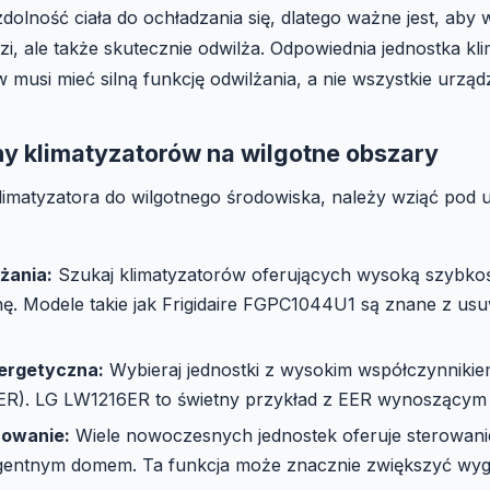
dolność ciała do ochładzania się, dlatego ważne jest, aby 
dzi, ale także skutecznie odwilża. Odpowiednia jednostka kl
 musi mieć silną funkcję odwilżania, a nie wszystkie urząd
y klimatyzatorów na wilgotne obszary
matyzatora do wilgotnego środowiska, należy wziąć pod u
żania:
Szukaj klimatyzatorów oferujących wysoką szybkoś
nę. Modele takie jak Frigidaire FGPC1044U1 są znane z usu
ergetyczna:
Wybieraj jednostki z wysokim współczynnikie
ER). LG LW1216ER to świetny przykład z EER wynoszącym 1
rowanie:
Wiele nowoczesnych jednostek oferuje sterowanie 
eligentnym domem. Ta funkcja może znacznie zwiększyć wyg