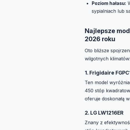
Poziom hałasu:
W
sypialniach lub 
Najlepsze mode
2026 roku
Oto bliższe spojrzen
wilgotnych klimatów
1. Frigidaire FGP
Ten model wyróżnia 
450 stóp kwadratowy
oferuje doskonałą w
2. LG LW1216ER
Znany z efektywnośc