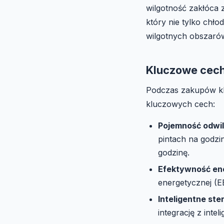
wilgotność zakłóca z
który nie tylko chło
wilgotnych obszarów
Kluczowe cech
Podczas zakupów kli
kluczowych cech:
Pojemność odwil
pintach na godzi
godzinę.
Efektywność en
energetycznej (E
Inteligentne ste
integrację z int