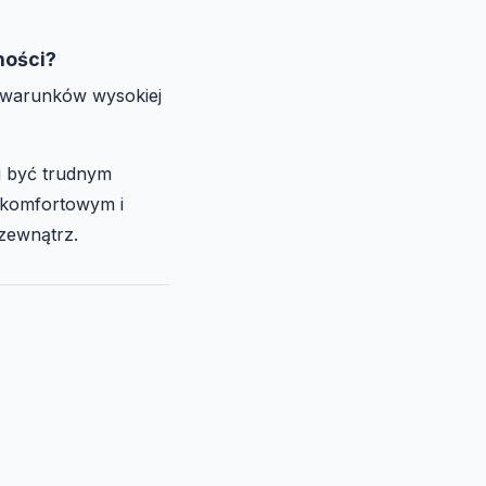
ności?
do warunków wysokiej
i być trudnym
 komfortowym i
 zewnątrz.