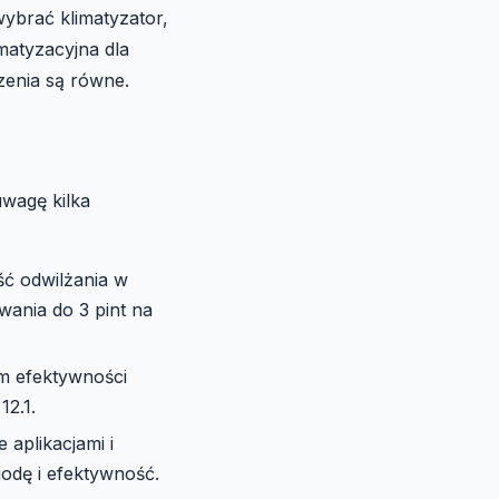
wybrać klimatyzator,
imatyzacyjna dla
zenia są równe.
wagę kilka
ć odwilżania w
wania do 3 pint na
m efektywności
2.1.
aplikacjami i
odę i efektywność.