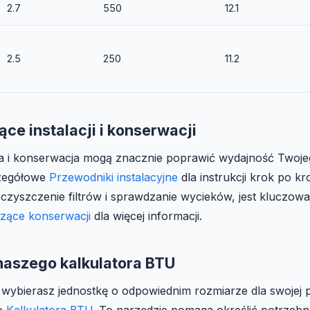
2.7
550
12.1
2.5
250
11.2
ce instalacji i konserwacji
ja i konserwacja mogą znacznie poprawić wydajność Twojeg
zegółowe
Przewodniki instalacyjne
dla instrukcji krok po k
czyszczenie filtrów i sprawdzanie wycieków, jest kluczow
zące konserwacji
dla więcej informacji.
naszego kalkulatora BTU
 wybierasz jednostkę o odpowiednim rozmiarze dla swojej p
go
Kalkulatora BTU
. To narzędzie pomaga określić potrzeb