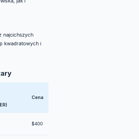
iska, jak i
 z najcichszych
óp kwadratowych i
zary
Cena
ER)
$400