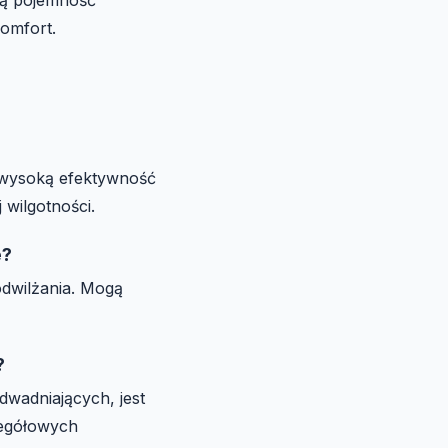
komfort.
, wysoką efektywność
 wilgotności.
e?
odwilżania. Mogą
?
dwadniających, jest
egółowych