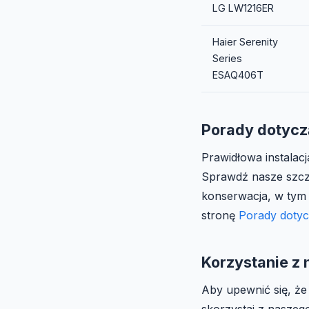
LG LW1216ER
Haier Serenity
Series
ESAQ406T
Porady dotyczą
Prawidłowa instalac
Sprawdź nasze szc
konserwacja, w tym 
stronę
Porady dotyc
Korzystanie z 
Aby upewnić się, że
skorzystaj z nasze