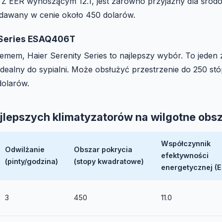
Z EER wynoszącym 12.1, jest zarówno przyjazny dla środow
dawany w cenie około 450 dolarów.
y Series ESAQ406T
blemem, Haier Serenity Series to najlepszy wybór. To jeden
idealny do sypialni. Może obsłużyć przestrzenie do 250 st
dolarów.
jlepszych klimatyzatorów na wilgotne obs
Współczynnik
Odwilżanie
Obszar pokrycia
efektywności
(pinty/godzina)
(stopy kwadratowe)
energetycznej (E
3
450
11.0