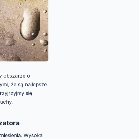
 w obszarze o
ymi, że są najlepsze
rzyjrzyjmy się
suchy.
zatora
zniesienia. Wysoka