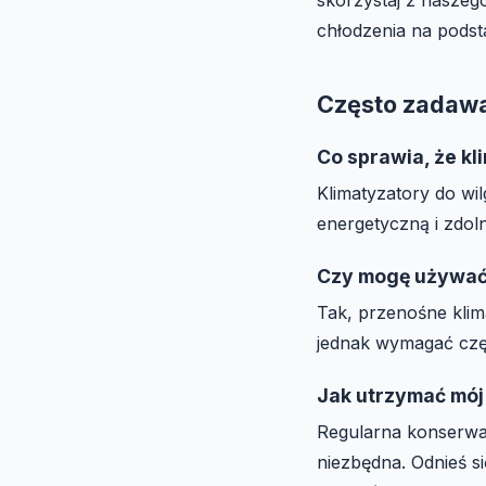
chłodzenia na podst
Często zadawa
Co sprawia, że kl
Klimatyzatory do wi
energetyczną i zdol
Czy mogę używać
Tak, przenośne klim
jednak wymagać częs
Jak utrzymać mój 
Regularna konserwac
niezbędna. Odnieś s