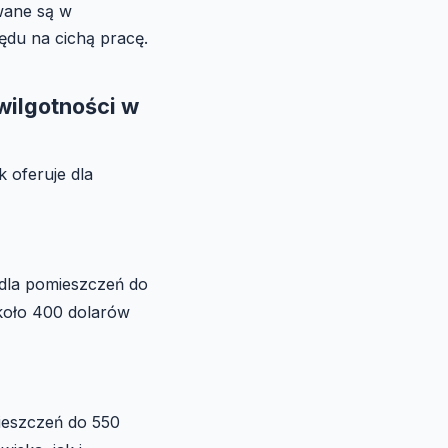
ywane są w
ędu na cichą pracę.
wilgotności w
k oferuje dla
 dla pomieszczeń do
koło 400 dolarów
mieszczeń do 550