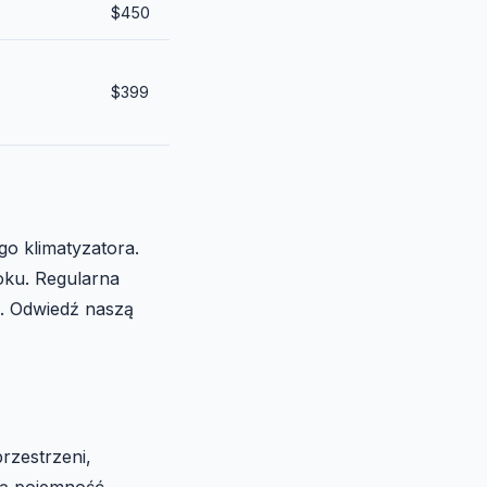
$450
$399
o klimatyzatora.
roku. Regularna
a. Odwiedź naszą
rzestrzeni,
ną pojemność